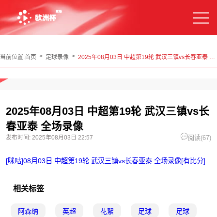
当前位置:
首页
足球录像
2025年08月03日 中超第19轮 武汉三镇vs长春亚泰 全场录像
2025年08月03日 中超第19轮 武汉三镇vs长
春亚泰 全场录像
发布时间:
2025年08月03日 22:57
阅读(
67)
[咪咕]08月03日 中超第19轮 武汉三镇vs长春亚泰 全场录像[有比分]
相关标签
阿森纳
英超
花絮
足球
足球