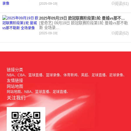
像::::::https://sports.iqiyi.com/resource/pcw/play/1fhs8p
阅读(61)
[2025-09-19]
2025年09月19日 欧冠联赛阶段第1轮 曼城vs那不勒斯 全场录像
[爱奇艺] 09月19日 欧冠联赛阶段第1轮 曼城vs那不勒
斯 全场录
像::::::https://sports.iqiyi.com/resource/pcw/play/2dbqd2
阅读(62)
[2025-09-19]
链接分类
NBA
CBA
篮球直播
篮球录像
体育新闻
英超
足球直播
足球录像
友情链接
网站地图
网站地图
NBA
篮球直播
足球直播
关注我们