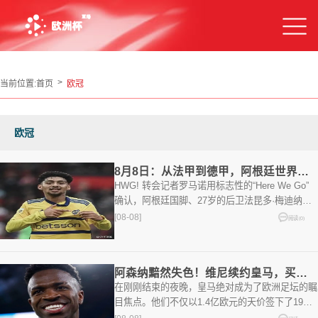
当前位置:
首页
欧冠
欧冠
8月8日：从法甲到德甲，阿根廷世界杯国脚梅迪纳2500万欧转会勒沃库森
HWG! 转会记者罗马诺用标志性的“Here We Go”
确认，阿根廷国脚、27岁的后卫法昆多·梅迪纳正
式从法甲马赛转会德甲勒沃库森，这笔交易总价达
[08-08]
阅读(0)
到2500万欧元，其
阿森纳黯然失色！维尼续约皇马，买罗德里反而可能不是坏事
在刚刚结束的夜晚，皇马绝对成为了欧洲足坛的瞩
目焦点。他们不仅以1.4亿欧元的天价签下了19岁
的迪奥曼德，还成功与维尼续约。这家西甲豪门，