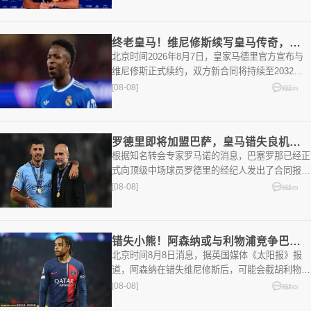
镑，成为英格兰足球历史
终老皇马！维尼修斯续写皇马传奇，顶薪长约延续至2032年
北京时间2026年8月7日，皇家马德里官方宣布与
维尼修斯正式续约，双方新合同将持续至2032年6
月30日。这一为期六年的顶薪长约结束了多个月
[08-08]
阅读(0)
来的转会猜测，标志着
罗德里即将加盟巴萨，皇马错失良机，个人条款已全数达成！
根据知名转会专家罗马诺的消息，巴塞罗那已经正
式向顶级中场球员罗德里的经纪人发出了合同报
价，而且双方就球员的个人条款达成了完全一致。
[08-08]
阅读(0)
当前，整笔转会事务
错失小熊！阿森纳或与利物浦竞争巴尔科拉 巴黎要价1.3亿镑
北京时间8月8日消息，据英国媒体《太阳报》报
道，阿森纳在错失维尼修斯后，可能会截胡利物浦
的目标巴尔科拉。阿森纳原本计划在今夏引进维尼
[08-08]
阅读(0)
修斯，但最终这位巴西