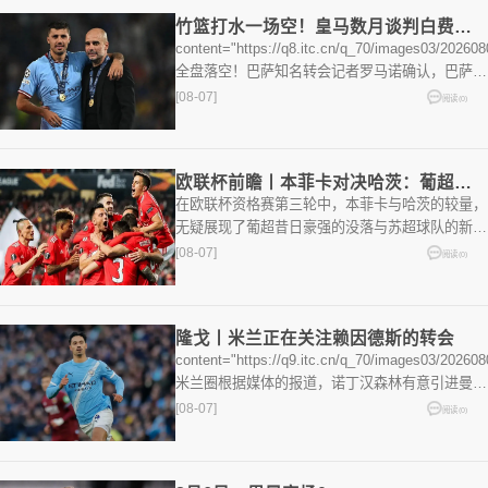
竹篮打水一场空！皇马数月谈判白费，金满贯后腰罗德里所有个人条款已敲定
content="https://q8.itc.cn/q_70/images03/20260
全盘落空！巴萨知名转会记者罗马诺确认，巴萨已
与罗德里经纪
[08-07]
阅读(0)
欧联杯前瞻丨本菲卡对决哈茨：葡超传统豪门迎战苏超挑战
在欧联杯资格赛第三轮中，本菲卡与哈茨的较量，
无疑展现了葡超昔日豪强的没落与苏超球队的新时
代困境。作为葡超历史上最具盛名的球队，本菲卡
[08-07]
阅读(0)
拥有38个顶级联赛
隆戈丨米兰正在关注赖因德斯的转会
content="https://q9.itc.cn/q_70/images03/2026
米兰圈根据媒体的报道，诺丁汉森林有意引进曼城
中场赖因德
[08-07]
阅读(0)