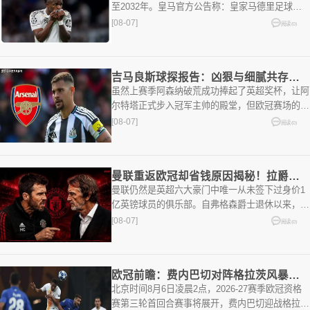
至2032年。皇马官方公告称：皇家马德里足球俱
乐部与维尼修斯已就延长其合同达成协议，该合同
[08-07]
阅读(0)
将使他继续为俱乐部效力
吉马良斯球探报告：凶狠与细腻共存，阿森纳这7500万花的太值
虽然上赛季阿森纳破荒成功捧起了英超奖杯，让阿
尔特塔正式步入冠军主帅的殿堂，但欧冠赛场的折
戟沉沙，依然像一根尖刺扎在这位年轻教头的心
[08-07]
阅读(0)
口。那不仅是失败的
曼联重返欧冠却省钱原因揭秘！拉爵的10亿节约理由，新主场计划影响转会
曼联仍然是英超六大豪门中唯一从未签下过身价1
亿英镑球员的俱乐部。自弗格森爵士退休以来，俱
乐部已在转会费上花费了超过21亿英镑，但单一
[08-07]
阅读(0)
球员转会费从未突
欧冠前瞻：费内巴切对阵格拉茨风暴——土超劲旅未达最佳状态，实力优势明显
北京时间8月6日凌晨2点，2026-27赛季欧冠资格
赛第三轮首回合赛事将展开，费内巴切迎战格拉茨