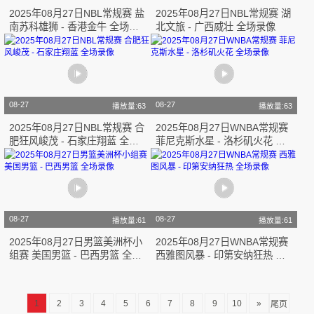
2025年08月27日NBL常规赛 盐
2025年08月27日NBL常规赛 湖
南苏科雄狮 - 香港金牛 全场录
北文旅 - 广西威壮 全场录像
像
08-27
08-27
播放量:63
播放量:63
2025年08月27日NBL常规赛 合
2025年08月27日WNBA常规赛
肥狂风峻茂 - 石家庄翔蓝 全场
菲尼克斯水星 - 洛杉矶火花 全
录像
场录像
08-27
08-27
播放量:61
播放量:61
2025年08月27日男篮美洲杯小
2025年08月27日WNBA常规赛
组赛 美国男篮 - 巴西男篮 全场
西雅图风暴 - 印第安纳狂热 全
录像
场录像
1
2
3
4
5
6
7
8
9
10
»
尾页