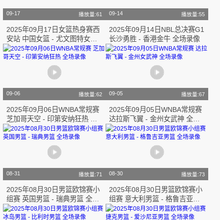
09-17
09-14
播放量:61
播放量:55
2025年09月17日女篮热身赛西
2025年09月14日NBL总决赛G1
安站 中国女篮 - 尤文图特女篮
长沙勇胜 - 香港金牛 全场录像
全场录像
09-06
09-05
播放量:62
播放量:67
2025年09月06日WNBA常规赛
2025年09月05日WNBA常规赛
芝加哥天空 - 印第安纳狂热 全
达拉斯飞翼 - 金州女武神 全场
场录像
录像
08-31
08-30
播放量:71
播放量:73
2025年08月30日男篮欧锦赛小
2025年08月30日男篮欧锦赛小
组赛 英国男篮 - 瑞典男篮 全场
组赛 意大利男篮 - 格鲁吉亚男
录像
篮 全场录像