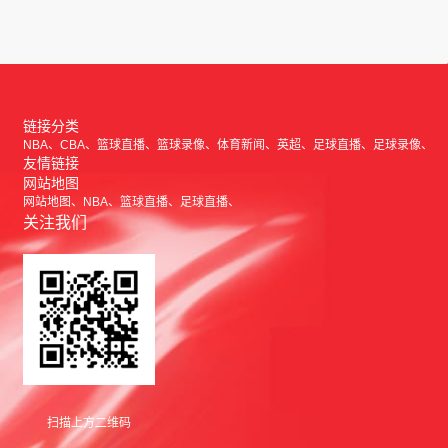
链接分类
NBA
CBA
篮球直播
篮球录像
体育新闻
英超
足球直播
足球录像
友情链接
网站地图
网站地图
NBA
篮球直播
足球直播
关注我们
扫描上方二维码