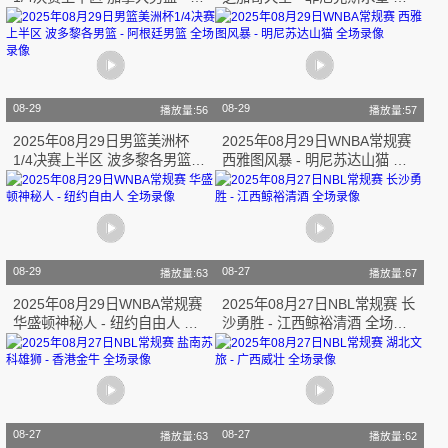
伦比亚男篮 全场录像
场录像
08-29
08-29
播放量:56
播放量:57
2025年08月29日男篮美洲杯
2025年08月29日WNBA常规赛
1/4决赛上半区 波多黎各男篮 -
西雅图风暴 - 明尼苏达山猫 全
阿根廷男篮 全场录像
场录像
08-29
08-27
播放量:63
播放量:67
2025年08月29日WNBA常规赛
2025年08月27日NBL常规赛 长
华盛顿神秘人 - 纽约自由人 全
沙勇胜 - 江西鲸裕清酒 全场录
场录像
像
08-27
08-27
播放量:63
播放量:62