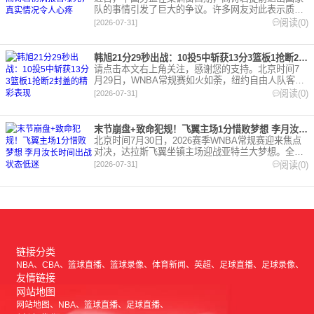
队的事情引发了巨大的争议。许多网友对此表示质
疑，认为他是通过与教练的私人关系获取名额，并因
阅读(0)
[2026-07-31]
此遭到郭士强的
韩旭21分29秒出战：10投5中斩获13分3篮板1抢断2封盖的精彩表现
请点击本文右上角关注，感谢您的支持。北京时间7
月29日，WNBA常规赛如火如荼，纽约自由人队客场
挑战洛杉矶火花队。这场比赛双方都展现出强烈的进
阅读(0)
[2026-07-31]
攻意愿，比分一
末节崩盘+致命犯规！飞翼主场1分惜败梦想 李月汝长时间出战状态低迷
北京时间7月30日，2026赛季WNBA常规赛迎来焦点
对决，达拉斯飞翼坐镇主场迎战亚特兰大梦想。全场
比赛飞翼前三节牢牢掌控局势、手握两位数领先，却
阅读(0)
[2026-07-31]
在末节攻防全
链接分类
NBA
CBA
篮球直播
篮球录像
体育新闻
英超
足球直播
足球录像
友情链接
网站地图
网站地图
NBA
篮球直播
足球直播