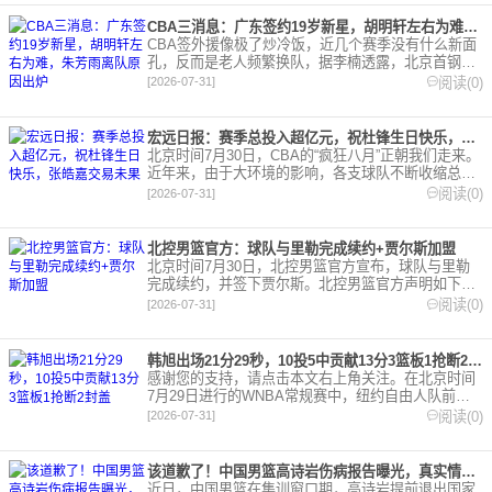
CBA三消息：广东签约19岁新星，胡明轩左右为难，朱芳雨离队原因出炉
CBA签外援像极了炒冷饭，近几个赛季没有什么新面
孔，反而是老人频繁换队，据李楠透露，北京首钢有
意签约莫兰德，掐指一算这已经是他第4次更换工
阅读(0)
[2026-07-31]
作，辽宁和广东轮流换
宏远日报：赛季总投入超亿元，祝杜锋生日快乐，张皓嘉交易未果
北京时间7月30日，CBA的“疯狂八月”正朝我们走来。
近年来，由于大环境的影响，各支球队不断收缩总投
入，在这样的背景下，大家开始重视“投入产出比”，
阅读(0)
[2026-07-31]
而广东宏远显
北控男篮官方：球队与里勒完成续约+贾尔斯加盟
北京时间7月30日，北控男篮官方宣布，球队与里勒
完成续约，并签下贾尔斯。北控男篮官方声明如下格
兰特·里勒（Grant Riller），美国籍，1997年出生，身
阅读(0)
[2026-07-31]
高1米88。自2023-2
韩旭出场21分29秒，10投5中贡献13分3篮板1抢断2封盖
感谢您的支持，请点击本文右上角关注。在北京时间
7月29日进行的WNBA常规赛中，纽约自由人队前往
客场挑战洛杉矶火花队。这场激烈的对决中，双方展
阅读(0)
[2026-07-31]
现了强劲的进
该道歉了！中国男篮高诗岩伤病报告曝光，真实情况令人心疼
近日，中国男篮在集训窗口期，高诗岩提前退出国家