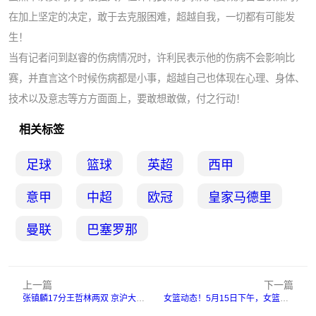
在加上坚定的决定，敢于去克服困难，超越自我，一切都有可能发
生！
当有记者问到赵睿的伤病情况时，许利民表示他的伤病不会影响比
赛，并直言这个时候伤病都是小事，超越自己也体现在心理、身体、
技术以及意志等方方面面上，要敢想敢做，付之行动！
相关标签
足球
篮球
英超
西甲
意甲
中超
欧冠
皇家马德里
曼联
巴塞罗那
上一篇
下一篇
张镇麟17分王哲林两双 京沪大战上海先拔头筹
女篮动态！5月15日下午，女篮传来韩旭、李月汝和李梦的消息