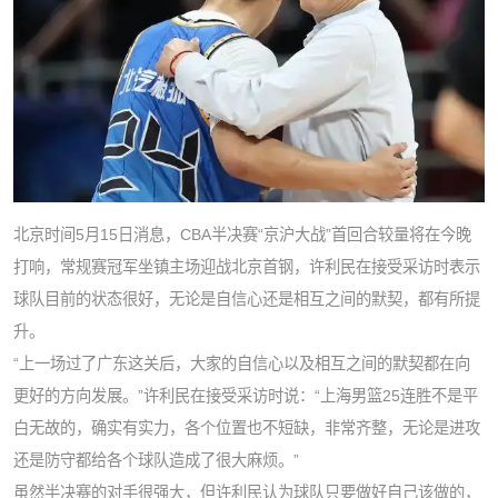
北京时间5月15日消息，CBA半决赛“京沪大战”首回合较量将在今晚
打响，常规赛冠军坐镇主场迎战北京首钢，许利民在接受采访时表示
球队目前的状态很好，无论是自信心还是相互之间的默契，都有所提
升。
“上一场过了广东这关后，大家的自信心以及相互之间的默契都在向
更好的方向发展。”许利民在接受采访时说：“上海男篮25连胜不是平
白无故的，确实有实力，各个位置也不短缺，非常齐整，无论是进攻
还是防守都给各个球队造成了很大麻烦。”
虽然半决赛的对手很强大，但许利民认为球队只要做好自己该做的，