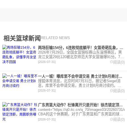
相关篮球新闻
RELATED NEWS
两场狂输154分，6连败彻底躺平！女篮奇葩乱象，读懂李月汝坚决不回国
2026年7月29日，全国女篮锦标赛山东淄博赛区，黑
龙江女篮29比120被北京师范大学女篮锤爆91分。7月
30日凌晨，同一块场地，黑龙江女篮43比106再输山
阅读(0)
[2026-07-31]
东赤水河酒63分
一人一城！曝库里不会申请交易 勇士计划8月商讨续约
搜狐体育消息，北京时间7月31日，据记者Siegel消
息，库里不会申请交易，勇士计划8月商讨续约。记
者Siegel表示，勇士队内消息人士透露，斯蒂芬-库里
阅读(0)
[2026-07-31]
不会提出交易申请，
广东男篮大动作？杜锋离开只是开始！徐杰锁定顶薪，周鹏职务曝光
content="https://q0.itc.cn/q_70/images03/20260731
CBA的这个休赛期，对于广东男篮和广东男篮的球迷
来讲，可以
阅读(0)
[2026-07-31]