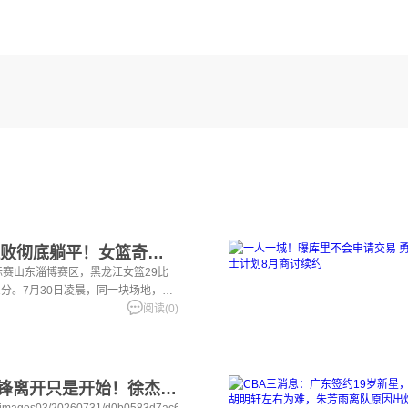
两场狂输154分，6连败彻底躺平！女篮奇葩乱象，读懂李月汝坚决不回国
锦标赛山东淄博赛区，黑龙江女篮29比
1分。7月30日凌晨，同一块场地，黑
河酒63分
阅读(0)
广东男篮大动作？杜锋离开只是开始！徐杰锁定顶薪，周鹏职务曝光
q_70/images03/20260731/d0b0583d7ac6497482792e049b9f3bc6.jpeg"/>