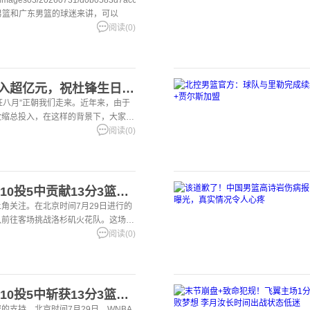
男篮和广东男篮的球迷来讲，可以
阅读(0)
宏远日报：赛季总投入超亿元，祝杜锋生日快乐，张皓嘉交易未果
疯狂八月”正朝我们走来。近年来，由于
收缩总投入，在这样的背景下，大家开
远显
阅读(0)
韩旭出场21分29秒，10投5中贡献13分3篮板1抢断2封盖
角关注。在北京时间7月29日进行的
队前往客场挑战洛杉矶火花队。这场激
的进
阅读(0)
韩旭21分29秒出战：10投5中斩获13分3篮板1抢断2封盖的精彩表现
的支持。北京时间7月29日，WNBA