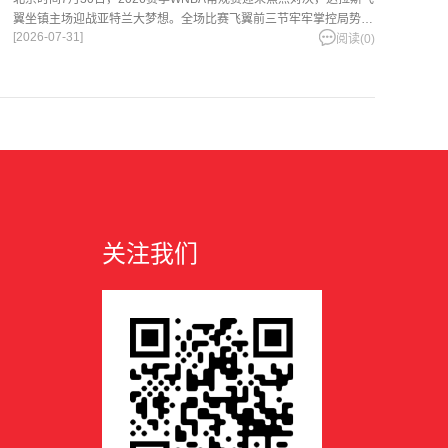
翼坐镇主场迎战亚特兰大梦想。全场比赛飞翼前三节牢牢掌控局势、
[2026-07-31]
手握两位数领先，却在末节攻防全
阅读(0)
关注我们