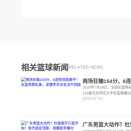
相关篮球新闻
RELATED NEWS
2026年7月29日，全国女篮
120被北京师范大学女篮锤爆9
[2026-07-31]
龙江女篮43比106再输山东赤水
content="https://q0.itc.cn/