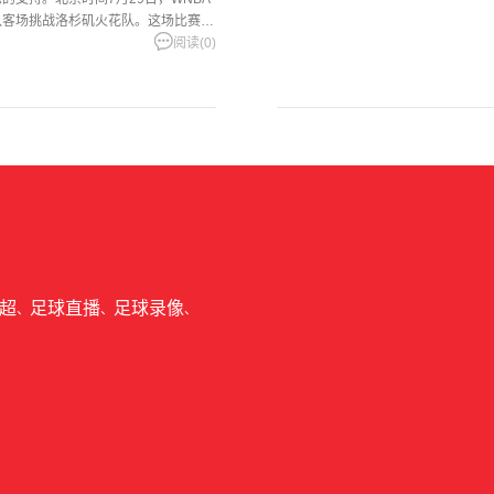
队客场挑战洛杉矶火花队。这场比赛双
比分一
阅读(0)
超
足球直播
足球录像