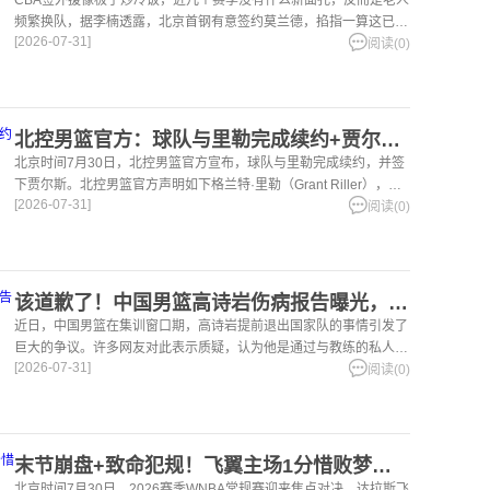
频繁换队，据李楠透露，北京首钢有意签约莫兰德，掐指一算这已经
[2026-07-31]
是他第4次更换工作，辽宁和广东轮流换
阅读(0)
北控男篮官方：球队与里勒完成续约+贾尔斯加盟
北京时间7月30日，北控男篮官方宣布，球队与里勒完成续约，并签
下贾尔斯。北控男篮官方声明如下格兰特·里勒（Grant Riller），美
[2026-07-31]
国籍，1997年出生，身高1米88。自2023-2
阅读(0)
该道歉了！中国男篮高诗岩伤病报告曝光，真实情况令人心疼
近日，中国男篮在集训窗口期，高诗岩提前退出国家队的事情引发了
巨大的争议。许多网友对此表示质疑，认为他是通过与教练的私人关
[2026-07-31]
系获取名额，并因此遭到郭士强的
阅读(0)
末节崩盘+致命犯规！飞翼主场1分惜败梦想 李月汝长时间出战状态低迷
北京时间7月30日，2026赛季WNBA常规赛迎来焦点对决，达拉斯飞