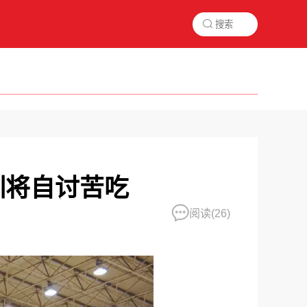

训将自讨苦吃
阅读(
26)