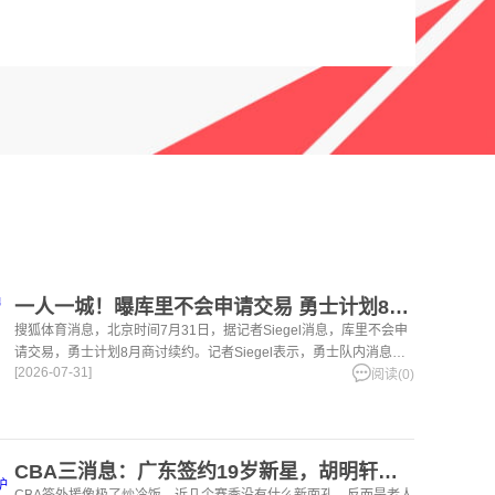
一人一城！曝库里不会申请交易 勇士计划8月商讨续约
搜狐体育消息，北京时间7月31日，据记者Siegel消息，库里不会申
请交易，勇士计划8月商讨续约。记者Siegel表示，勇士队内消息人
[2026-07-31]
士透露，斯蒂芬-库里不会提出交易申请，
阅读(0)
CBA三消息：广东签约19岁新星，胡明轩左右为难，朱芳雨离队原因出炉
CBA签外援像极了炒冷饭，近几个赛季没有什么新面孔，反而是老人