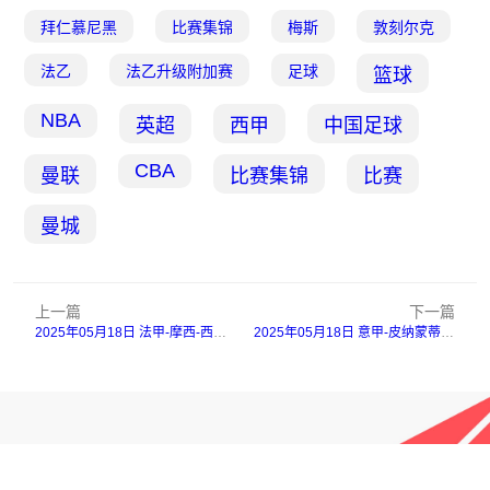
拜仁慕尼黑
比赛集锦
梅斯
敦刻尔克
法乙
法乙升级附加赛
足球
篮球
NBA
英超
西甲
中国足球
CBA
曼联
比赛集锦
比赛
曼城
上一篇
下一篇
2025年05月18日 法甲-摩西-西芒传射阿布林破门 南特3-0完胜蒙彼利埃
2025年05月18日 意甲-皮纳蒙蒂双响难救主雷特吉破门 亚特兰大客场3-2绝杀热那亚