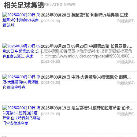
相关足球集锦
RELATED NEWS
2025年09月20日 英超第5轮 利物浦vs埃弗顿 进球
阅读(87)
[2025-09-20]
2025年09月20日 09月20日 中超第25轮 长春亚泰vs浙江 进球
[进球视频]米特里策小角度兜射 划出完美弧线挂死角
::::::http://www.miguvideo.com/p/detail/958314906||||||
[进球视频]彭欣力任意球助攻 罗西奇点球点甩头破门
阅读(84)
[2025-09-20]
::::::htt
2025年09月20日 中冠-大连涵瑀0-0青海昆仑 颜晓宇扑点
阅读(84)
[2025-09-20]
2025年09月19日 法兰克福5-1逆转加拉塔萨雷 伯卡特传射乌尊破门堂安律造乌龙
阅读(56)
[2025-09-19]