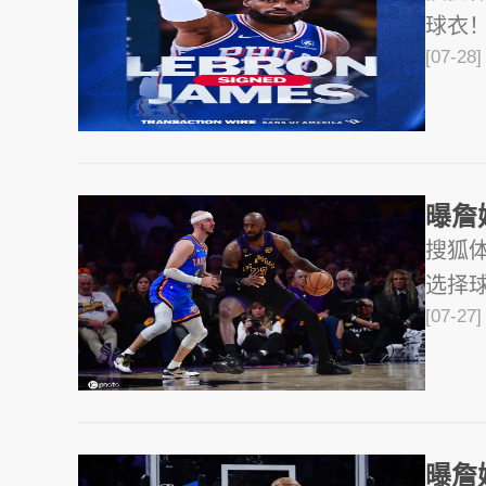
球衣！
[07-28]
曝詹
搜狐
选择
[07-27]
曝詹