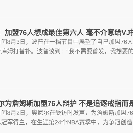
：加盟76人想成最佳第六人 毫不介意给VJ
时间8月3日，波普在一档节目中展望了自己加盟76
奇库姆打替补。波普谈到：“我不需要首发，我想要
尔为詹姆斯加盟76人辩护 不是追逐戒指而
时间8月2日，奥尼尔在受访时发声，为詹姆斯加盟7
总冠军得主，在生涯第24个NBA赛季中，为争冠创