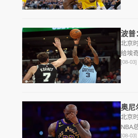
波普
北京
给埃
[08-03]
奥尼
北京
NBA
[08-03]