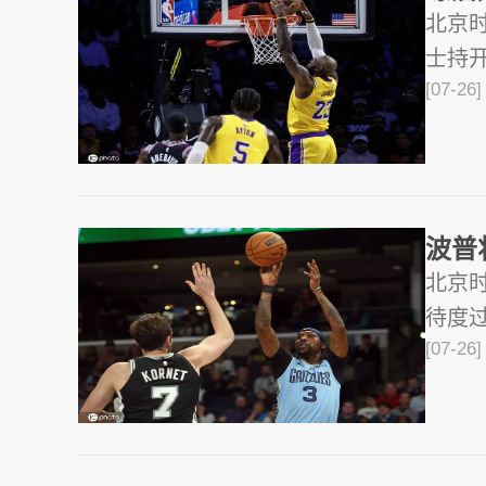
北京时
士持
[07-26]
波普
北京时
待度过
[07-26]