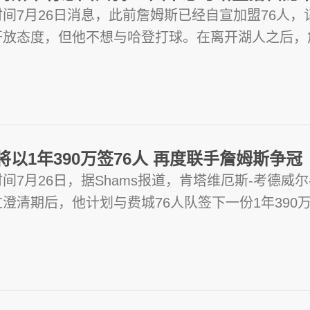
间7月26日消息，此前詹姆斯已经自宣加盟76人，记者B
开放态度，但他不想与哈登打球。在离开湖人之后，
将以1年390万签76人 再度联手詹姆斯争冠
间7月26日，据Shams报道，肯塔维厄斯-考德
澄清期后，他计划与费城76人队签下一份1年390