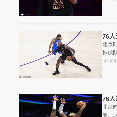
76
北京时
担球
[07-29]
76
北京时
船，