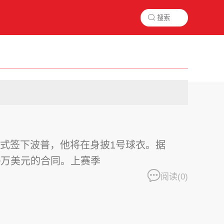

正式签下波普，他将在身披1号球衣。据
90万美元的合同。上赛季
阅读(0)