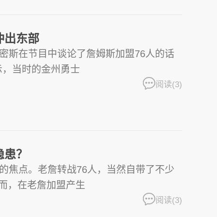
冲出东部
史密斯在节目中谈论了詹姆斯加盟76人的话
示，当时的金州勇士
阅读(3)
隐患？
的焦点。老詹转战76人，当然自带了不少
而，在老詹加盟产生
阅读(3)