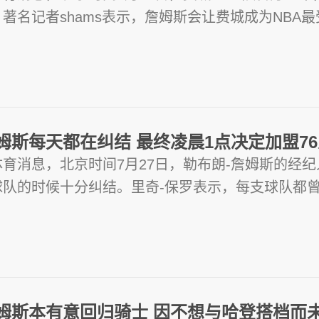
著名记者shams表示，詹姆斯会让费城成为NBA最
姆斯每天都在纠结 最终凌晨1点决定加盟7
体育消息，北京时间7月27日，勒布朗-詹姆斯的经
球队的时候十分纠结。里奇-保罗表示，每支球队都
姆斯本有意回归骑士 因不想与哈登搭档而