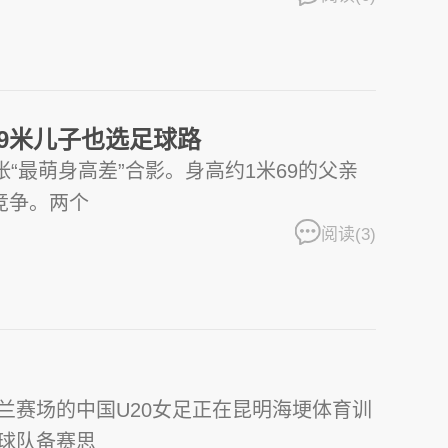
9米儿子也选足球路
“最萌身高差”合影。身高约1米69的父亲
竞争。两个
阅读(3)
波兰赛场的中国U20女足正在昆明海埂体育训
球队备赛思