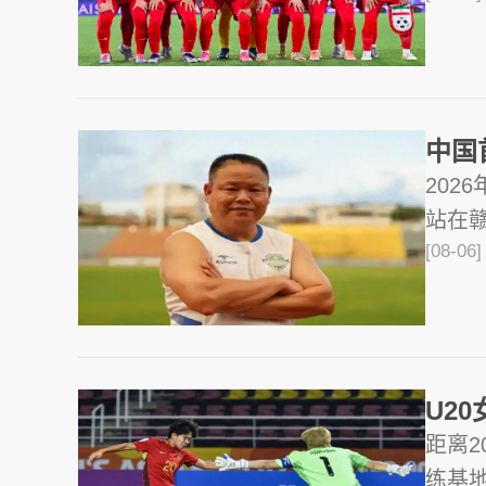
中国
202
站在
[08-06]
U2
距离2
练基