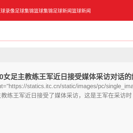
篮球录像
足球集锦
篮球集锦
足球新闻
篮球新闻
20女足主教练王军近日接受媒体采访对话的
="https://statics.itc.cn/static/images/pc/single_image.png"/> 关
主教练王军近日接受了媒体采访，这是王军在采访时