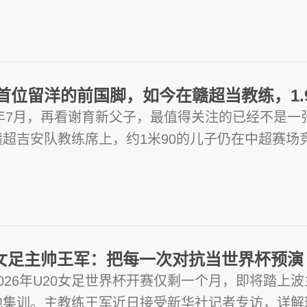
首位留洋的前国脚，如今在赣超当教练，1.
6年7月，再看谢育新父子，最值得关注的已经不是一张
赣超吉安队教练席上，约1米90的儿子仍在中超赛场
0女足主帅王军：把每一次对抗当世界杯预演
026年U20女足世界杯开赛仅剩一个月，即将踏上
地集训。主教练王军近日接受新华社记者专访，详解