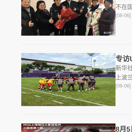
不在
[08-06]
专访
新华社
上波
[08-06]