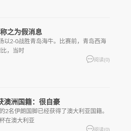
称之为假消息
主场以2-0战胜青岛海牛。比赛前，青岛西海
德比，当时
阅读(0)
获澳洲国籍：很自豪
队的2名伊朗国脚已经获得了澳大利亚国籍。
洲杯在澳大利亚
阅读(0)