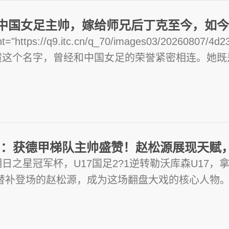
中国女足主帅，嫁给师兄后丁克至今，如今
nt="https://q9.itc.cn/q_70/images03/20260807/4
霞这个名字，曾经和中国女足的荣誉紧密相连。她既
8日：获德甲梯队主帅盛赞！赵松源展现天赋
日之星冠军杯，U17国足2?1逆转勒沃库森U17
。替补登场的赵松源，成为这场翻盘大戏的核心人物