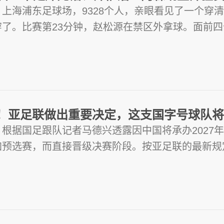
，上海浦东足球场，9328个人，亲眼看见了一个穿
穿了。比赛第23分钟，赵松源在禁区外拿球。面前
！亚足联做出重要决定，这支国字号球队将
根据国足跟队记者马德兴透露因中国将承办2027年
加预选赛，而直接晋级决赛阶段。按亚足联的最新规