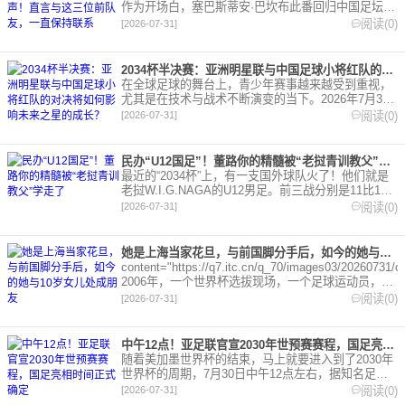
作为开场白，塞巴斯蒂安·巴坎布此番回归中国足坛，
甫一开口，便将思绪引向了三位曾经并肩作战的战友
阅读(0)
[2026-07-31]
——奥古斯托
2034杯半决赛：亚洲明星联与中国足球小将红队的对决将如何影响未来之星的成长？
在全球足球的舞台上，青少年赛事越来越受到重视，
尤其是在技术与战术不断演变的当下。2026年7月31
日，备受瞩目的2034杯第六届小学生足球大会
阅读(0)
[2026-07-31]
（U12）进入了半决赛阶
民办“U12国足”！董路你的精髓被“老挝青训教父”学走了
最近的“2034杯”上，有一支国外球队火了！他们就是
老挝W.I.G.NAGA的U12男足。前三战分别是11比1北
京长白虎队，8比1击败柳州龙跃，2比1武汉体育中
阅读(0)
[2026-07-31]
心，一举闯进16强
她是上海当家花旦，与前国脚分手后，如今的她与10岁女儿处成朋友
content="https://q7.itc.cn/q_70/images03/20260731/
2006年，一个世界杯选拔现场，一个足球运动员，两
个人就这样撞
阅读(0)
[2026-07-31]
中午12点！亚足联官宣2030年世预赛赛程，国足亮相时间正式确定
随着美加墨世界杯的结束，马上就要进入到了2030年
世界杯的周期，7月30日中午12点左右，据知名足球
记者马德兴透露，亚足联已经确定了下一届的世界杯
阅读(0)
[2026-07-31]
预选赛和2026