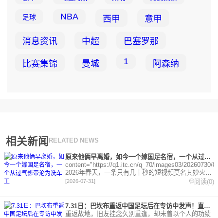
NBA
足球
西甲
意甲
消息资讯
中超
巴塞罗那
1
比赛集锦
曼城
阿森纳
相关新闻
RELATED NEWS
原来他俩早离婚，如今一个嫁国足名宿，一个从过气影帝沦为洗车工
content="https://q1.itc.cn/q_70/images03/20260730/
2026年春天，一条只有几十秒的短视频莫名其妙火
了。地点是
阅读(0)
[2026-07-31]
7.31日：巴坎布重返中国足坛后在专访中发声！直言与这三位前队友，一直保持联系
重返故地，旧友挂念久别重逢，却未曾以个人的功绩