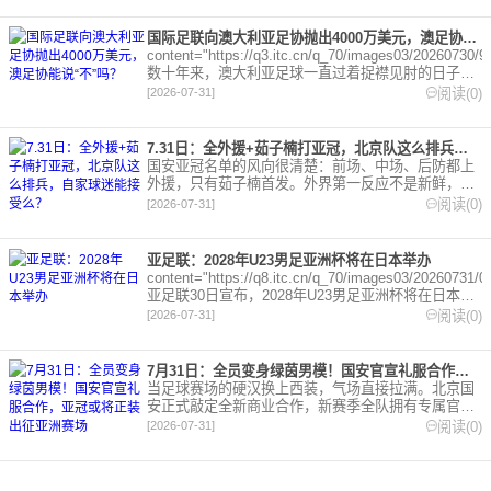
国际足联向澳大利亚足协抛出4000万美元，澳足协能说“不”吗？
content="https://q3.itc.cn/q_70/images03/20260730/
数十年来，澳大利亚足球一直过着捉襟见肘的日子，
成员们的宏
阅读(0)
[2026-07-31]
7.31日：全外援+茹子楠打亚冠，北京队这么排兵，自家球迷能接受么？
国安亚冠名单的风向很清楚：前场、中场、后防都上
外援，只有茹子楠首发。外界第一反应不是新鲜，而
是核算。对手投入高，外援密度大，国安要想出线就
阅读(0)
[2026-07-31]
得把筹码压满。
亚足联：2028年U23男足亚洲杯将在日本举办
content="https://q8.itc.cn/q_70/images03/20260731
亚足联30日宣布，2028年U23男足亚洲杯将在日本举
办。本届U2
阅读(0)
[2026-07-31]
7月31日：全员变身绿茵男模！国安官宣礼服合作，亚冠或将正装出征亚洲赛场
当足球赛场的硬汉换上西装，气场直接拉满。北京国
安正式敲定全新商业合作，新赛季全队拥有专属官方
礼服，未来重大赛事，球迷有望看见全队西装亮相。
阅读(0)
[2026-07-31]
7月29日，凯门