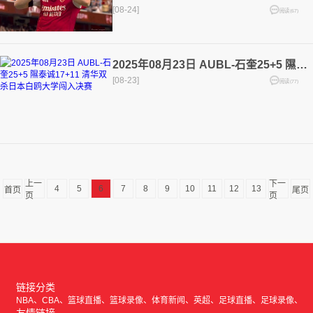
::::::https://www.zhibo8.com/zuqiu/2025/0824-
[08-24]
阅读(67)
a71ef88-svideo.htm||||||[进球视频]阿森纳5-0
2025年08月23日 AUBL-石奎25+5 隰泰诚17+11 清华双杀日本白鸥大学闯入决赛
[08-23]
阅读(77)
上一
下一
4
5
6
7
8
9
10
11
12
13
首页
尾页
页
页
链接分类
NBA
CBA
篮球直播
篮球录像
体育新闻
英超
足球直播
足球录像