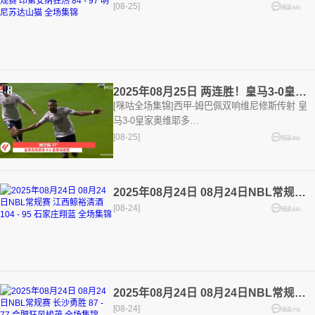
[08-25]
阅读(65)
2025年08月25日 两连胜！皇马3-0皇家奥维耶多 姆巴佩双响&2场3球维尼修斯传射
[咪咕全场集锦]西甲-姆巴佩双响维尼修斯传射 皇
马3-0皇家奥维耶多
::::::https://www.zhibo8.com/zuqiu/2025/0825-
[08-25]
阅读(66)
d20aac1-svideo.htm||||||[进球视频]皇马3-0奥维耶
多！迪亚
2025年08月24日 08月24日NBL常规赛 江西鲸裕清酒 104 - 95 石家庄翔蓝 全场集锦
[08-24]
阅读(66)
2025年08月24日 08月24日NBL常规赛 长沙勇胜 87 - 77 合肥狂风峻茂 全场集锦
[08-24]
阅读(73)