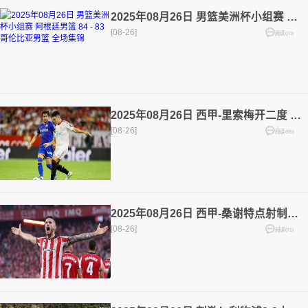
2025年08月26日 男篮美洲杯小组赛 阿根廷男篮 84 - 83 哥伦比亚男篮 全场集锦
[08-26]
阅读(70)
2025年08月26日 西甲-里索梅开二度 赫塔费客场2-1塞维利亚联赛两连胜
[08-26]
阅读(65)
2025年08月26日 西甲-桑谢特点射制胜 毕尔巴鄂竞技1-0巴列卡诺
[08-26]
阅读(71)