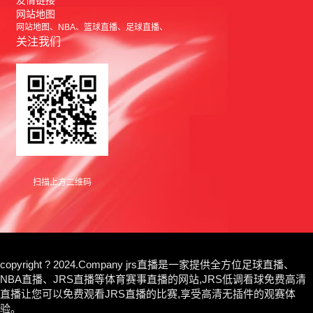
友情链接
网站地图
网站地图
NBA
篮球直播
足球直播
关注我们
扫描上方二维码
copyright ? 2024.Company jrs直播是一家提供全方位足球直播、
NBA直播、JRS直播等体育赛事直播的网站,JRS低调看球免费高清
直播让您可以免费观看JRS直播的比赛,享受高清无插件的观赛体
验。